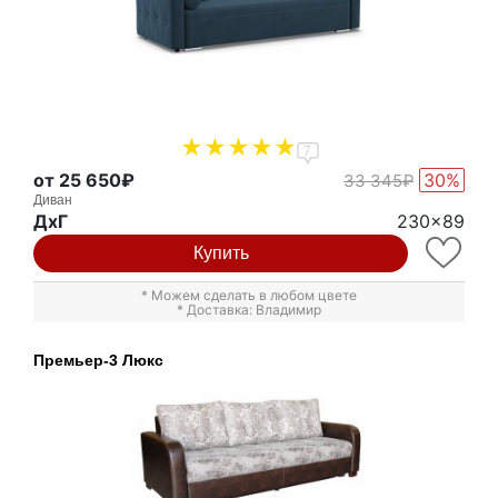
7
от 25 650₽
30%
33 345₽
Диван
ДxГ
230x89
Купить
* Можем сделать в любом цвете
* Доставка: Владимир
Премьер-3 Люкс