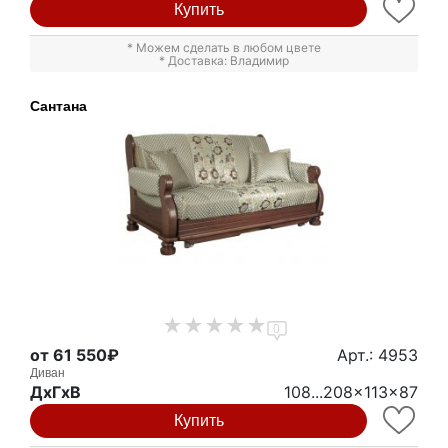
Купить
* Можем сделать в любом цвете
* Доставка: Владимир
Сантана
0
от 61 550₽
Арт.: 4953
Диван
ДxГxВ
108...208x113x87
Купить