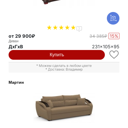
3
от 29 900₽
15%
34 385₽
Диван
ДxГxВ
231x105x95
Купить
* Можем сделать в любом цвете
* Доставка: Владимир
Мартин