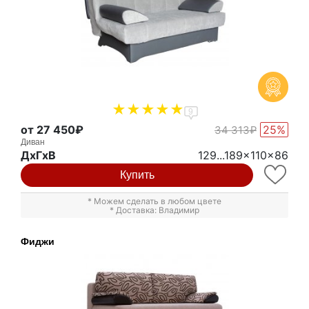
9
от 27 450₽
25%
34 313₽
Диван
ДxГxВ
129...189x110x86
Купить
* Можем сделать в любом цвете
* Доставка: Владимир
Фиджи