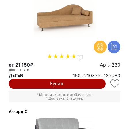
4
от 21 150₽
Арт.: 230
Диван-тахта
ДxГxВ
190...210x75...135x80
Купить
* Можем сделать в любом цвете
* Доставка: Владимир
Аккорд-2