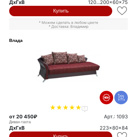
ДxГxВ
120...200x60x75
Купить
* Можем сделать в любом цвете
* Доставка: Владимир
Влада
7
от 20 450₽
Арт.: 1093
Диван-тахта
ДxГxВ
223x80x84
Купить