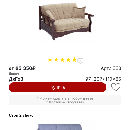
5
от 63 350₽
Арт.: 333
Диван
ДxГxВ
97...207x110x85
Купить
* Можем сделать в любом цвете
* Доставка: Владимир
Стэп 2 Люкс