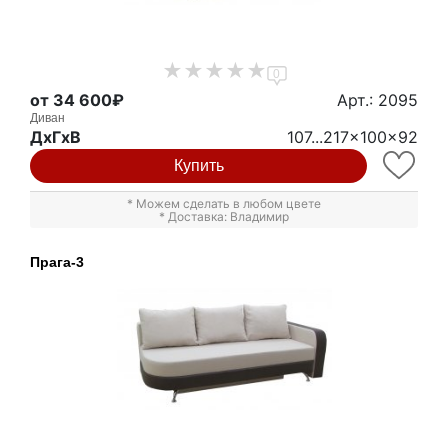
0
от 34 600₽
Арт.: 2095
Диван
ДxГxВ
107...217x100x92
Купить
* Можем сделать в любом цвете
* Доставка: Владимир
Прага-3