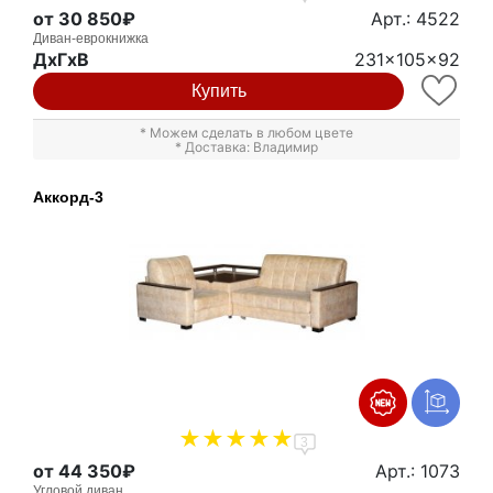
от 30 850₽
Арт.: 4522
Диван-еврокнижка
ДxГxВ
231x105x92
Купить
* Можем сделать в любом цвете
* Доставка: Владимир
Аккорд-3
3
от 44 350₽
Арт.: 1073
Угловой диван