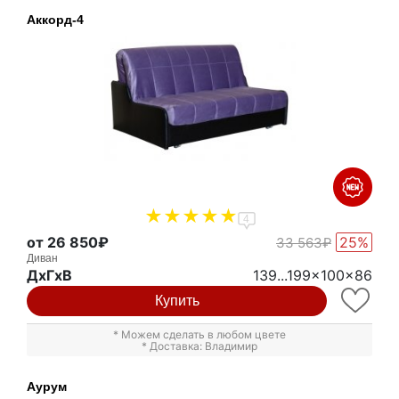
Аккорд-4
4
от 26 850₽
25%
33 563₽
Диван
ДxГxВ
139...199x100x86
Купить
* Можем сделать в любом цвете
* Доставка: Владимир
Аурум