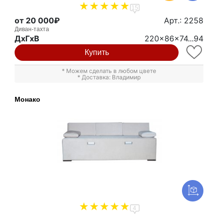
15
от 20 000₽
Арт.: 2258
Диван-тахта
ДxГxВ
220x86x74...94
Купить
* Можем сделать в любом цвете
* Доставка: Владимир
Монако
4