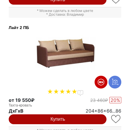
* Можем сделать в любом цвете
* Доставка: Владимир
Лайт 2 ПБ
7
от 19 550₽
20%
23 460₽
Тахта-кровать
ДxГxВ
204x86x66...86
Купить