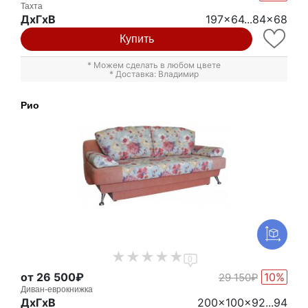
Тахта
ДxГxВ
197x64...84x68
Купить
* Можем сделать в любом цвете
* Доставка: Владимир
Рио
0
от 26 500₽
10%
29 150₽
Диван-еврокнижка
ДxГxВ
200x100x92...94