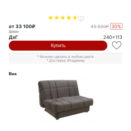
4
от 33 100₽
30%
43 030₽
Диван
ДxГ
240x113
Купить
* Можем сделать в любом цвете
* Доставка: Владимир
Виа