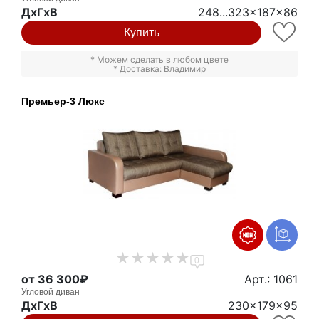
ДxГxВ
248...323x187x86
Купить
* Можем сделать в любом цвете
* Доставка: Владимир
Премьер-3 Люкс
0
от 36 300₽
Арт.: 1061
Угловой диван
ДxГxВ
230x179x95