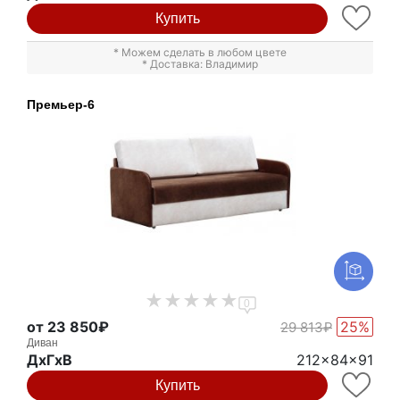
Купить
* Можем сделать в любом цвете
* Доставка: Владимир
Премьер-6
0
от 23 850₽
25%
29 813₽
Диван
ДxГxВ
212x84x91
Купить