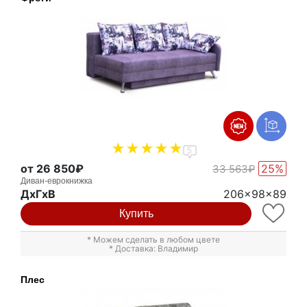
5
от 26 850₽
25%
33 563₽
Диван-еврокнижка
ДxГxВ
206x98x89
Купить
* Можем сделать в любом цвете
* Доставка: Владимир
Плес