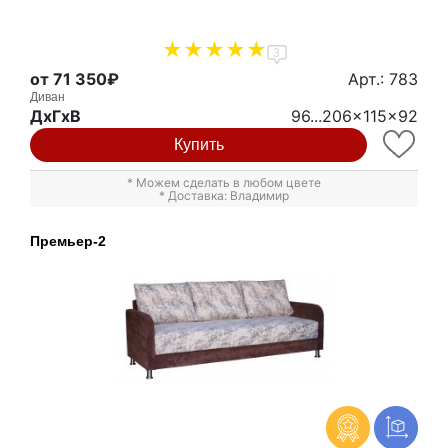
3
от 71 350₽
Арт.: 783
Диван
ДxГxВ
96...206x115x92
Купить
* Можем сделать в любом цвете
* Доставка: Владимир
Премьер-2