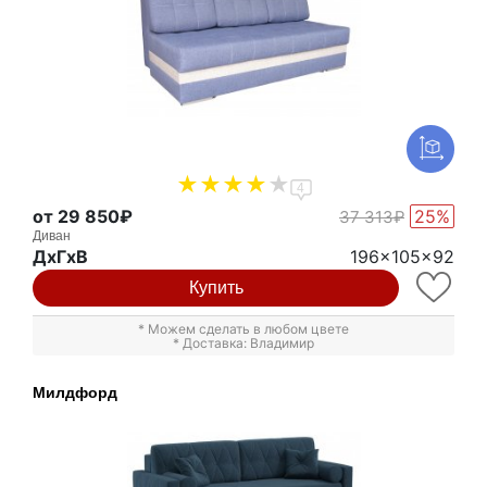
4
от 29 850₽
25%
37 313₽
Диван
ДxГxВ
196x105x92
Купить
* Можем сделать в любом цвете
* Доставка: Владимир
Милдфорд