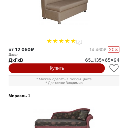
2
от 12 050₽
20%
14 460₽
Диван
ДxГxВ
65...135x65x94
Купить
* Можем сделать в любом цвете
* Доставка: Владимир
Мираэль 1