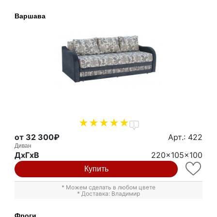
Варшава
1
от 32 300₽
Арт.: 422
Диван
ДxГxВ
220x105x100
Купить
* Можем сделать в любом цвете
* Доставка: Владимир
Фроги