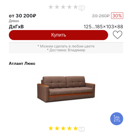
0
от 30 200₽
30%
39 260₽
Диван
ДxГxВ
125...185x103x88
Купить
* Можем сделать в любом цвете
* Доставка: Владимир
Атлант Люкс
5