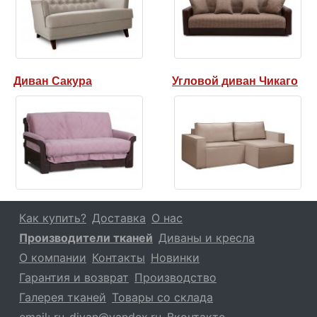
Диван Сакура
Угловой диван Чикаго
Как купить?
Доставка
О нас
Производители тканей
Диваны и кресла
О компании
Контакты
Новинки
Гарантия и возврат
Производство
Галерея тканей
Товары со склада