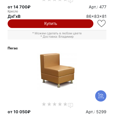
0
от 14 700₽
Арт.: 477
Кресло
ДxГxВ
86x83x81
Купить
* Можем сделать в любом цвете
* Доставка: Владимир
Пегас
0
от 10 050₽
Арт.: 5299