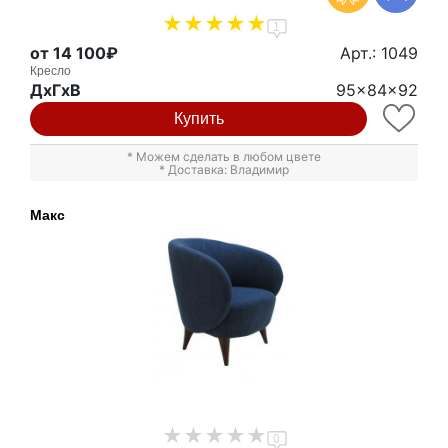
1
от 14 100₽
Арт.: 1049
Кресло
ДxГxВ
95x84x92
Купить
* Можем сделать в любом цвете
* Доставка: Владимир
Макс
0