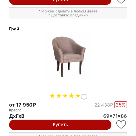
* Можем сделать в любом цвете
* Доставка: Владимир
Грей
1
от 17 950₽
25%
22 438₽
Кресло
ДxГxВ
69x71x86
Купить