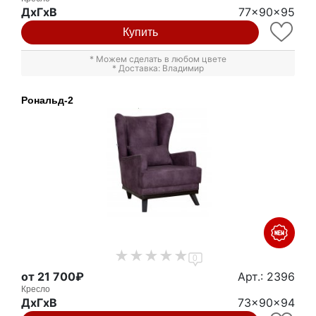
ДxГxВ
77x90x95
Купить
* Можем сделать в любом цвете
* Доставка: Владимир
Рональд-2
0
от 21 700₽
Арт.: 2396
Кресло
ДxГxВ
73x90x94