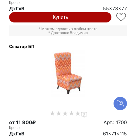
Кресло
ДxГxВ
55x73x77
Купить
* Можем сделать в любом цвете
* Доставка: Владимир
Сенатор БП
0
от 11 900₽
Арт.: 1700
Кресло
ДxГxВ
61x71x115