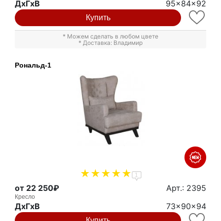
ДxГxВ
95x84x92
Купить
* Можем сделать в любом цвете
* Доставка: Владимир
Рональд-1
1
от 22 250₽
Арт.: 2395
Кресло
ДxГxВ
73x90x94
Купить