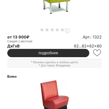
0
от 13 900₽
Арт.: 1322
Секция 1 местная
ДxГxВ
62...82x62x80
подробнее
* Можем сделать в любом цвете
* Доставка: Владимир
Блюз