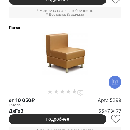
* Можем сделать в любом цвете
* Доставка: Владимир
Пегас
0
от 10 050₽
Арт.: 5299
Кресло
ДxГxВ
55x73x77
подробнее