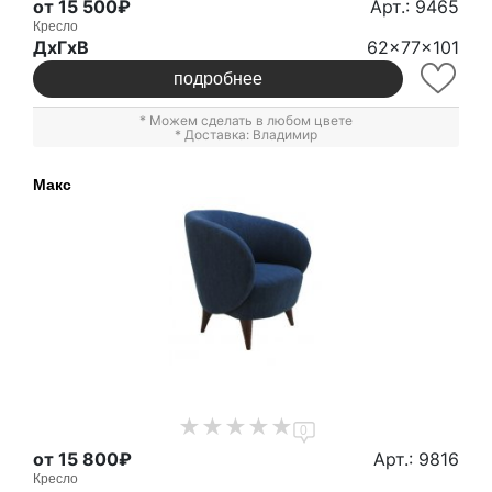
от 15 500₽
Арт.: 9465
Кресло
ДxГxВ
62x77x101
подробнее
* Можем сделать в любом цвете
* Доставка: Владимир
Макс
0
от 15 800₽
Арт.: 9816
Кресло