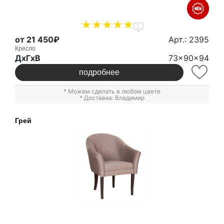
1
от 21 450₽
Арт.: 2395
Кресло
ДxГxВ
73x90x94
подробнее
* Можем сделать в любом цвете
* Доставка: Владимир
Грей