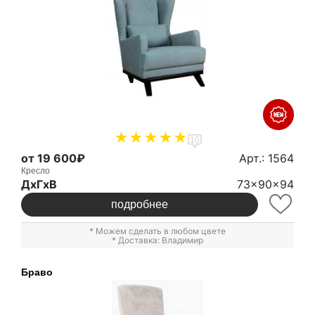
10
от 19 600₽
Арт.: 1564
Кресло
ДxГxВ
73x90x94
подробнее
* Можем сделать в любом цвете
* Доставка: Владимир
Браво