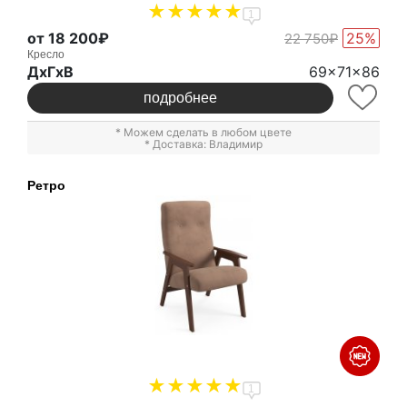
1
от 18 200₽
25%
22 750₽
Кресло
ДxГxВ
69x71x86
подробнее
* Можем сделать в любом цвете
* Доставка: Владимир
Ретро
1