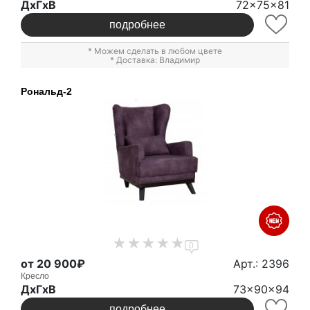
ДxГxВ
72x75x81
подробнее
* Можем сделать в любом цвете
* Доставка: Владимир
Рональд-2
0
от 20 900₽
Арт.: 2396
Кресло
ДxГxВ
73x90x94
подробнее