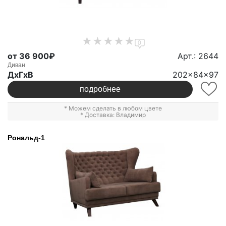
0
от 36 900₽
Арт.: 2644
Диван
ДxГxВ
202x84x97
подробнее
* Можем сделать в любом цвете
* Доставка: Владимир
Рональд-1