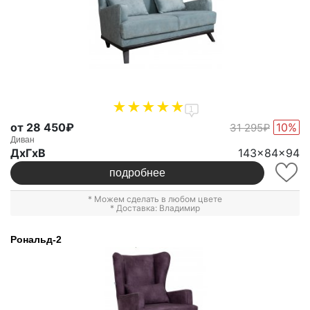
1
от 28 450₽
10%
31 295₽
Диван
ДxГxВ
143x84x94
подробнее
* Можем сделать в любом цвете
* Доставка: Владимир
Рональд-2