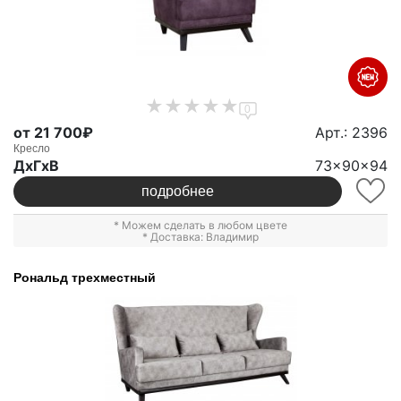
0
от 21 700₽
Арт.: 2396
Кресло
ДxГxВ
73x90x94
подробнее
* Можем сделать в любом цвете
* Доставка: Владимир
Рональд трехместный