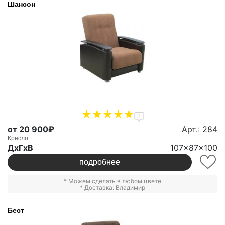
Шансон
3
от 20 900₽
Арт.: 284
Кресло
ДxГxВ
107x87x100
подробнее
* Можем сделать в любом цвете
* Доставка: Владимир
Бест