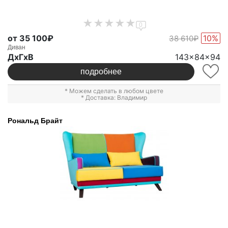
0
от 35 100₽
10%
38 610₽
Диван
ДxГxВ
143x84x94
подробнее
* Можем сделать в любом цвете
* Доставка: Владимир
Рональд Брайт