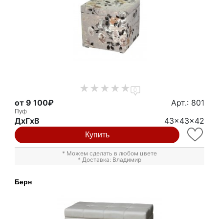
0
от 9 100₽
Арт.: 801
Пуф
ДxГxВ
43x43x42
Купить
* Можем сделать в любом цвете
* Доставка: Владимир
Берн