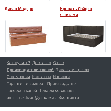
Диван Модерн
Кровать Лайф с
ящиками
Как купить?
Доставка
О нас
Производители тканей
Диваны и кресла
О компании
Контакты
Новинки
Гарантия и возврат
Производство
Галерея тканей
Товары со склада
email:
ru-divan@yandex.ru
Вконтакте
234-48-
8(800)