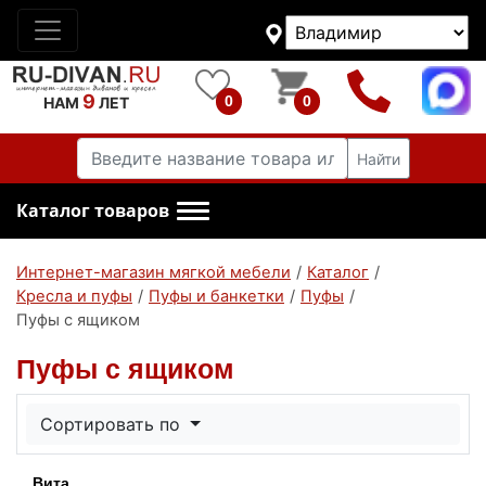
9
0
0
НАМ
ЛЕТ
Найти
Каталог товаров
Интернет-магазин мягкой мебели
/
Каталог
/
Кресла и пуфы
/
Пуфы и банкетки
/
Пуфы
/
Пуфы с ящиком
Пуфы с ящиком
Сортировать по
Вита