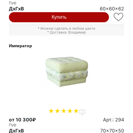
Пуф
ДxГxВ
60x60x62
Купить
* Можем сделать в любом цвете
* Доставка: Владимир
Император
2
от 10 300₽
Арт.: 294
Пуф
ДxГxВ
70x70x50