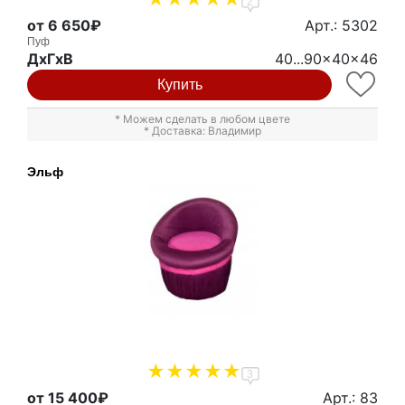
2
от 6 650₽
Арт.: 5302
Пуф
ДxГxВ
40...90x40x46
Купить
* Можем сделать в любом цвете
* Доставка: Владимир
Эльф
3
от 15 400₽
Арт.: 83